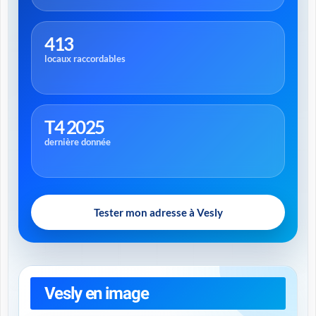
413
locaux raccordables
T4 2025
dernière donnée
Tester mon adresse à Vesly
Vesly en image