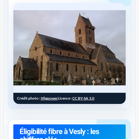
Crédit photo :
Xfigpower
Licence :
CC BY-SA 3.0
Éligibilité fibre à Vesly : les