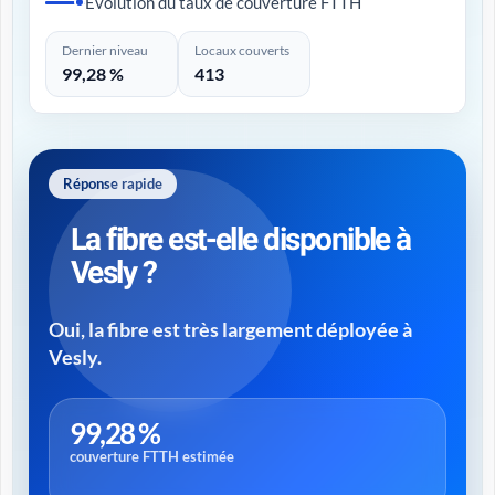
Évolution du taux de couverture FTTH
Dernier niveau
Locaux couverts
99,28 %
413
Réponse rapide
La fibre est-elle disponible à
Vesly ?
Oui, la fibre est très largement déployée à
Vesly.
99,28 %
couverture FTTH estimée