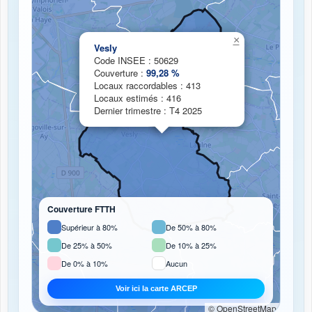
Chargement de la carte de couverture fibre...
×
Vesly
Code INSEE : 50629
Couverture :
99,28 %
Locaux raccordables : 413
Locaux estimés : 416
Dernier trimestre : T4 2025
Couverture FTTH
Supérieur à 80%
De 50% à 80%
De 25% à 50%
De 10% à 25%
De 0% à 10%
Aucun
Voir ici la carte ARCEP
© OpenStreetMap