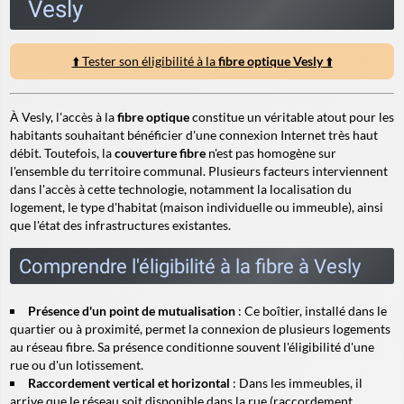
Vesly
⬆️ Tester son éligibilité à la
fibre optique Vesly
⬆️
À Vesly, l'accès à la
fibre optique
constitue un véritable atout pour les
habitants souhaitant bénéficier d'une connexion Internet très haut
débit. Toutefois, la
couverture fibre
n'est pas homogène sur
l'ensemble du territoire communal. Plusieurs facteurs interviennent
dans l'accès à cette technologie, notamment la localisation du
logement, le type d'habitat (maison individuelle ou immeuble), ainsi
que l'état des infrastructures existantes.
Comprendre l'éligibilité à la fibre à Vesly
Présence d'un point de mutualisation
: Ce boîtier, installé dans le
quartier ou à proximité, permet la connexion de plusieurs logements
au réseau fibre. Sa présence conditionne souvent l'éligibilité d'une
rue ou d'un lotissement.
Raccordement vertical et horizontal
: Dans les immeubles, il
arrive que le réseau soit disponible dans la rue (raccordement