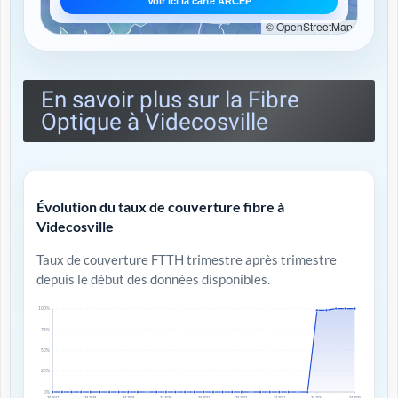
Voir ici la carte ARCEP
© OpenStreetMap
En savoir plus sur la Fibre
Optique à Videcosville
Évolution du taux de couverture fibre à
Videcosville
Taux de couverture FTTH trimestre après trimestre
depuis le début des données disponibles.
100%
75%
50%
25%
0%
T4 2017
T4 2018
T4 2019
T4 2020
T4 2021
T4 2022
T4 2023
T4 2024
T4 2025