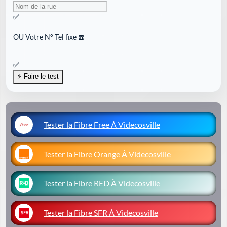
✅
OU
Votre N° Tel fixe ☎️
✅
Tester la Fibre Free À Videcosville
Tester la Fibre Orange À Videcosville
Tester la Fibre RED À Videcosville
Tester la Fibre SFR À Videcosville