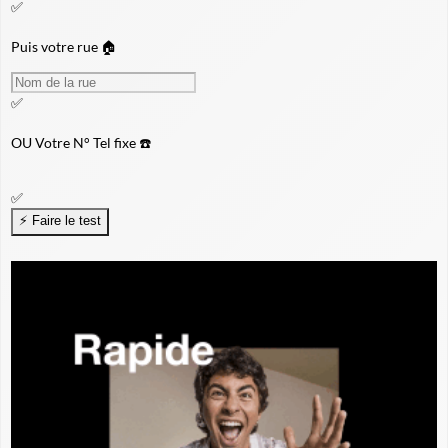
✅
Puis votre rue 🏠
✅
OU
Votre N° Tel fixe ☎️
✅