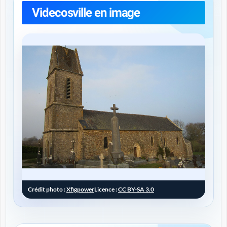
Videcosville en image
Crédit photo :
Xfigpower
Licence :
CC BY-SA 3.0