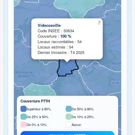
Chargement de la carte de couverture fibre...
×
Videcosville
Code INSEE : 50634
Couverture :
100 %
Locaux raccordables : 54
Locaux estimés : 54
Dernier trimestre : T4 2025
Couverture FTTH
Supérieur à 80%
De 50% à 80%
De 25% à 50%
De 10% à 25%
De 0% à 10%
Aucun