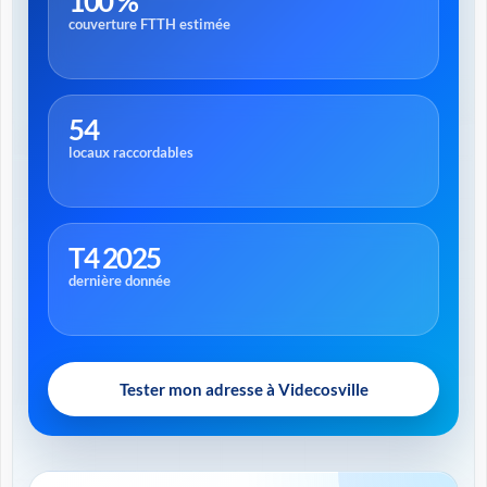
100 %
couverture FTTH estimée
54
locaux raccordables
T4 2025
dernière donnée
Tester mon adresse à Videcosville