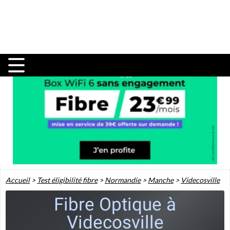
Accueil
>
Test éligibilité fibre
>
Normandie
>
Manche
>
Videcosville
Fibre Optique à
Videcosville