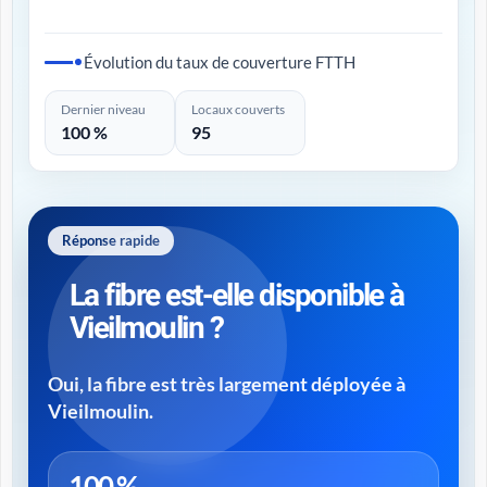
Évolution du taux de couverture FTTH
Dernier niveau
Locaux couverts
100 %
95
Réponse rapide
La fibre est-elle disponible à
Vieilmoulin ?
Oui, la fibre est très largement déployée à
Vieilmoulin.
100 %