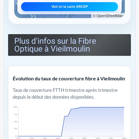
Voir ici la carte ARCEP
© OpenStreetMap
Plus d'infos sur la Fibre
Optique à Vieilmoulin
Évolution du taux de couverture fibre à Vieilmoulin
Taux de couverture FTTH trimestre après trimestre
depuis le début des données disponibles.
100%
75%
50%
25%
0%
T4 2017
T4 2018
T4 2019
T4 2020
T4 2021
T4 2022
T4 2023
T4 2024
T4 2025