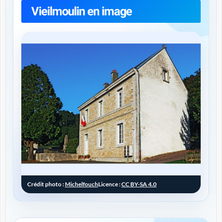
Vieilmoulin en image
Crédit photo :
Michelfouch
Licence :
CC BY-SA 4.0