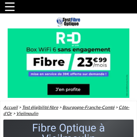
Accueil
>
Test éligibilité fibre
>
Bourgogne-Franche-Comté
>
Côte-
d'Or
>
Vieilmoulin
Fibre Optique à