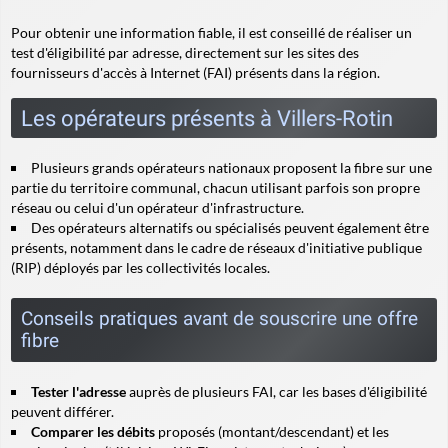
Pour obtenir une information fiable, il est conseillé de réaliser un
test d'éligibilité par adresse, directement sur les sites des
fournisseurs d'accès à Internet (FAI) présents dans la région.
Les opérateurs présents à Villers-Rotin
Plusieurs grands opérateurs nationaux proposent la fibre sur une
partie du territoire communal, chacun utilisant parfois son propre
réseau ou celui d'un opérateur d'infrastructure.
Des opérateurs alternatifs ou spécialisés peuvent également être
présents, notamment dans le cadre de réseaux d'initiative publique
(RIP) déployés par les collectivités locales.
Conseils pratiques avant de souscrire une offre
fibre
Tester l'adresse
auprès de plusieurs FAI, car les bases d'éligibilité
peuvent différer.
Comparer les débits
proposés (montant/descendant) et les