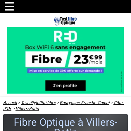
Accueil
>
Test éligibilité fibre
>
Bourgogne-Franche-Comté
>
Côte-
d'Or
>
Villers-Rotin
Fibre Optique à Villers-