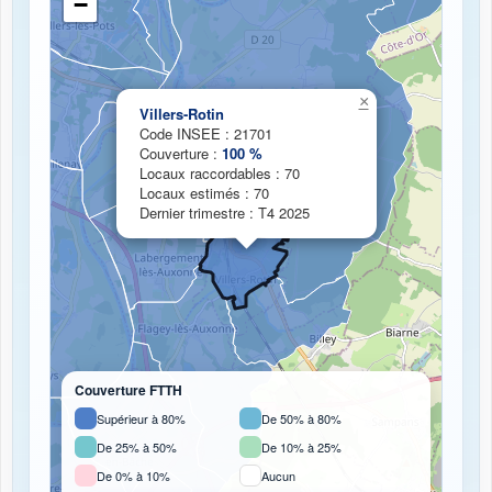
−
Chargement de la carte de couverture fibre...
×
Villers-Rotin
Code INSEE : 21701
Couverture :
100 %
Locaux raccordables : 70
Locaux estimés : 70
Dernier trimestre : T4 2025
Couverture FTTH
Supérieur à 80%
De 50% à 80%
De 25% à 50%
De 10% à 25%
De 0% à 10%
Aucun