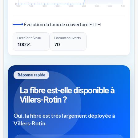
0%
T4 2017
T4 2018
T4 2019
T4 2020
T4 2021
T4 2022
T4 2023
T4 2024
T4 2025
Évolution du taux de couverture FTTH
Dernier niveau
Locaux couverts
100 %
70
Réponse rapide
La fibre est-elle disponible à
Villers-Rotin ?
Oui, la fibre est très largement déployée à
Villers-Rotin.