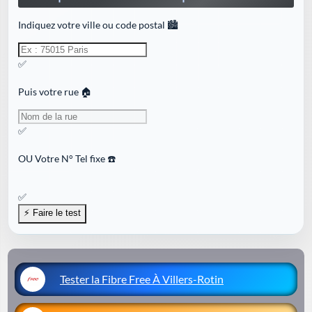
Indiquez votre ville ou code postal 🏙️
✅
Puis votre rue 🏠
✅
OU
Votre N° Tel fixe ☎️
✅
Tester la Fibre Free À Villers-Rotin