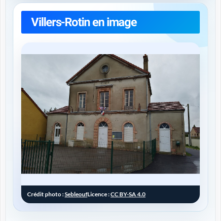
Villers-Rotin en image
Crédit photo :
Sebleouf
Licence :
CC BY-SA 4.0