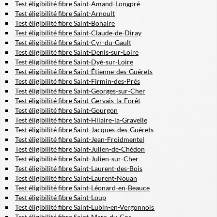
Test éligibilité fibre Saint-Amand-Longpré
Test éligibilité fibre Saint-Arnoult
Test éligibilité fibre Saint-Bohaire
Test éligibilité fibre Saint-Claude-de-Diray
Test éligibilité fibre Saint-Cyr-du-Gault
Test éligibilité fibre Saint-Denis-sur-Loire
Test éligibilité fibre Saint-Dyé-sur-Loire
Test éligibilité fibre Saint-Étienne-des-Guérets
Test éligibilité fibre Saint-Firmin-des-Prés
Test éligibilité fibre Saint-Georges-sur-Cher
Test éligibilité fibre Saint-Gervais-la-Forêt
Test éligibilité fibre Saint-Gourgon
Test éligibilité fibre Saint-Hilaire-la-Gravelle
Test éligibilité fibre Saint-Jacques-des-Guérets
Test éligibilité fibre Saint-Jean-Froidmentel
Test éligibilité fibre Saint-Julien-de-Chédon
Test éligibilité fibre Saint-Julien-sur-Cher
Test éligibilité fibre Saint-Laurent-des-Bois
Test éligibilité fibre Saint-Laurent-Nouan
Test éligibilité fibre Saint-Léonard-en-Beauce
Test éligibilité fibre Saint-Loup
Test éligibilité fibre Saint-Lubin-en-Vergonnois
Test éligibilité fibre Saint-Marc-du-Cor