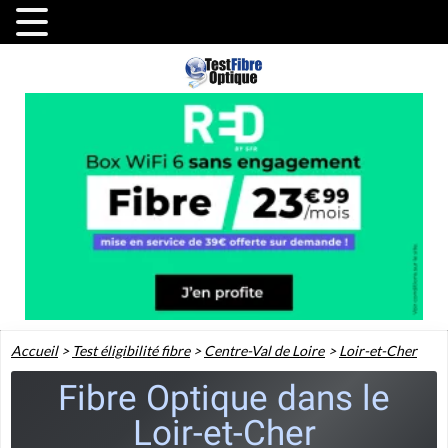
Accueil
>
Test éligibilité fibre
>
Centre-Val de Loire
>
Loir-et-Cher
Fibre Optique dans le
Loir-et-Cher