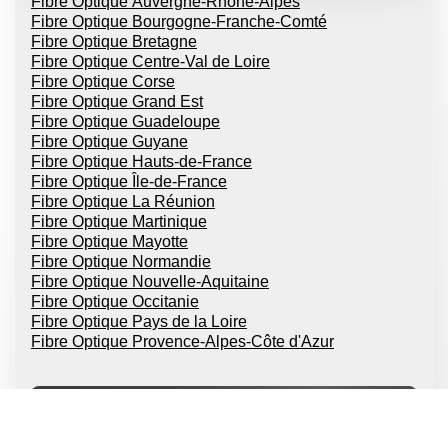
Fibre Optique Auvergne-Rhône-Alpes
Fibre Optique Bourgogne-Franche-Comté
Fibre Optique Bretagne
Fibre Optique Centre-Val de Loire
Fibre Optique Corse
Fibre Optique Grand Est
Fibre Optique Guadeloupe
Fibre Optique Guyane
Fibre Optique Hauts-de-France
Fibre Optique Île-de-France
Fibre Optique La Réunion
Fibre Optique Martinique
Fibre Optique Mayotte
Fibre Optique Normandie
Fibre Optique Nouvelle-Aquitaine
Fibre Optique Occitanie
Fibre Optique Pays de la Loire
Fibre Optique Provence-Alpes-Côte d'Azur
FAI Fibres Optique