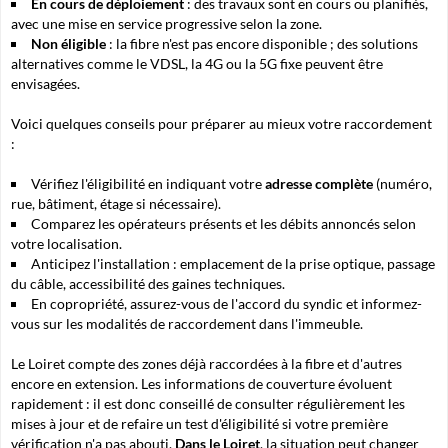
En cours de déploiement
: des travaux sont en cours ou planifiés,
avec une mise en service progressive selon la zone.
Non éligible
: la fibre n'est pas encore disponible ; des solutions
alternatives comme le VDSL, la 4G ou la 5G fixe peuvent être
envisagées.
Voici quelques conseils pour préparer au mieux votre raccordement
:
Vérifiez l'éligibilité en indiquant votre
adresse complète
(numéro,
rue, bâtiment, étage si nécessaire).
Comparez les opérateurs présents et les
débits annoncés
selon
votre localisation.
Anticipez l'installation : emplacement de la prise optique, passage
du câble, accessibilité des gaines techniques.
En copropriété, assurez-vous de l'accord du syndic et informez-
vous sur les modalités de raccordement dans l'immeuble.
Le Loiret compte des zones déjà raccordées à la fibre et d'autres
encore en extension. Les informations de couverture évoluent
rapidement : il est donc conseillé de consulter régulièrement les
mises à jour et de refaire un test d'éligibilité si votre première
vérification n'a pas abouti.
Dans le Loiret
, la situation peut changer