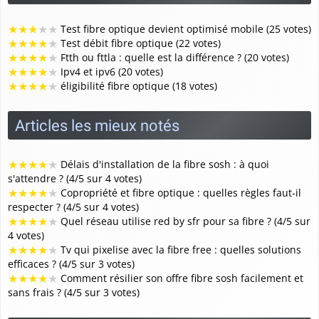
★
★
★
★
★
Test fibre optique devient optimisé mobile (25 votes)
★
★
★
★
★
Test débit fibre optique (22 votes)
★
★
★
★
★
Ftth ou fttla : quelle est la différence ? (20 votes)
★
★
★
★
★
Ipv4 et ipv6 (20 votes)
★
★
★
★
★
éligibilité fibre optique (18 votes)
Articles les mieux notés
★
★
★
★
★
Délais d'installation de la fibre sosh : à quoi
s'attendre ? (4/5 sur 4 votes)
★
★
★
★
★
Copropriété et fibre optique : quelles règles faut-il
respecter ? (4/5 sur 4 votes)
★
★
★
★
★
Quel réseau utilise red by sfr pour sa fibre ? (4/5 sur
4 votes)
★
★
★
★
★
Tv qui pixelise avec la fibre free : quelles solutions
efficaces ? (4/5 sur 3 votes)
★
★
★
★
★
Comment résilier son offre fibre sosh facilement et
sans frais ? (4/5 sur 3 votes)