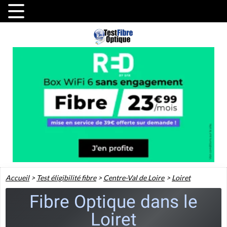
Accueil
>
Test éligibilité fibre
>
Centre-Val de Loire
>
Loiret
Fibre Optique dans le
Loiret