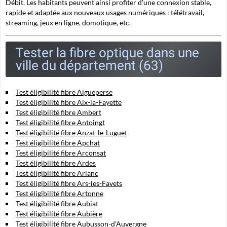
Débit. Les habitants peuvent ainsi profiter d'une connexion stable,
rapide et adaptée aux nouveaux usages numériques : télétravail,
streaming, jeux en ligne, domotique, etc.
Tester la fibre optique dans une
ville du département (63)
Test éligibilité fibre Aigueperse
Test éligibilité fibre Aix-la-Fayette
Test éligibilité fibre Ambert
Test éligibilité fibre Antoingt
Test éligibilité fibre Anzat-le-Luguet
Test éligibilité fibre Apchat
Test éligibilité fibre Arconsat
Test éligibilité fibre Ardes
Test éligibilité fibre Arlanc
Test éligibilité fibre Ars-les-Favets
Test éligibilité fibre Artonne
Test éligibilité fibre Aubiat
Test éligibilité fibre Aubière
Test éligibilité fibre Aubusson-d'Auvergne