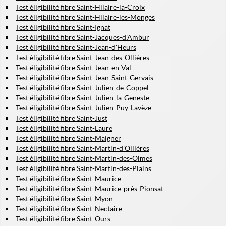
Test éligibilité fibre Saint-Hilaire-la-Croix
Test éligibilité fibre Saint-Hilaire-les-Monges
Test éligibilité fibre Saint-Ignat
Test éligibilité fibre Saint-Jacques-d'Ambur
Test éligibilité fibre Saint-Jean-d'Heurs
Test éligibilité fibre Saint-Jean-des-Ollières
Test éligibilité fibre Saint-Jean-en-Val
Test éligibilité fibre Saint-Jean-Saint-Gervais
Test éligibilité fibre Saint-Julien-de-Coppel
Test éligibilité fibre Saint-Julien-la-Geneste
Test éligibilité fibre Saint-Julien-Puy-Lavèze
Test éligibilité fibre Saint-Just
Test éligibilité fibre Saint-Laure
Test éligibilité fibre Saint-Maigner
Test éligibilité fibre Saint-Martin-d'Ollières
Test éligibilité fibre Saint-Martin-des-Olmes
Test éligibilité fibre Saint-Martin-des-Plains
Test éligibilité fibre Saint-Maurice
Test éligibilité fibre Saint-Maurice-près-Pionsat
Test éligibilité fibre Saint-Myon
Test éligibilité fibre Saint-Nectaire
Test éligibilité fibre Saint-Ours