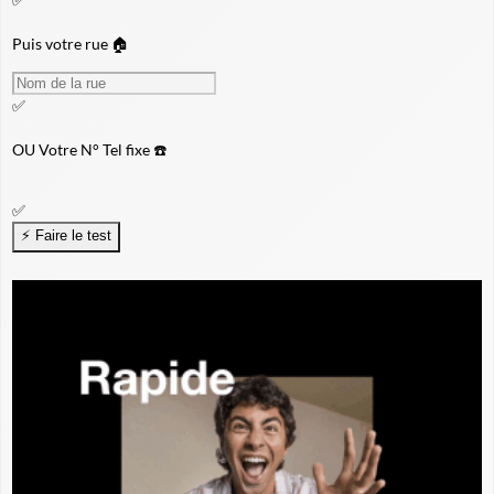
Puis votre rue 🏠
✅
OU
Votre N° Tel fixe ☎️
✅