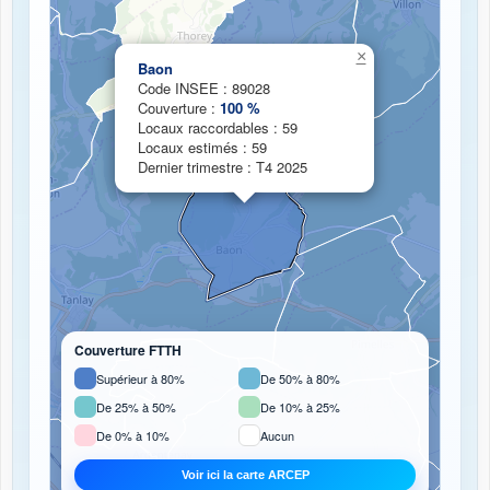
Chargement de la carte de couverture fibre...
×
Baon
Code INSEE : 89028
Couverture :
100 %
Locaux raccordables : 59
Locaux estimés : 59
Dernier trimestre : T4 2025
Couverture FTTH
Supérieur à 80%
De 50% à 80%
De 25% à 50%
De 10% à 25%
De 0% à 10%
Aucun
Voir ici la carte ARCEP