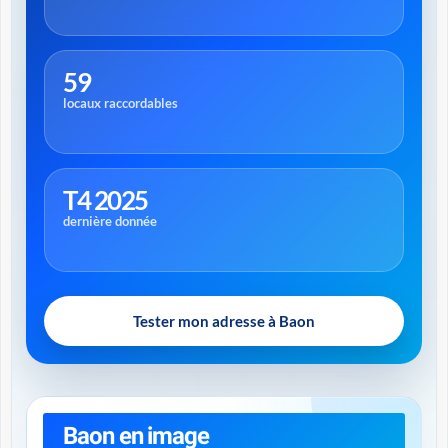
59
locaux raccordables
T4 2025
dernière donnée
Tester mon adresse à Baon
Baon en image