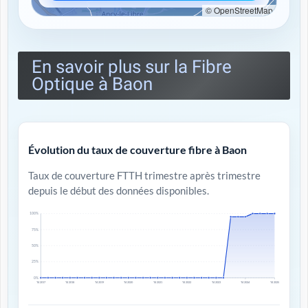
© OpenStreetMap
En savoir plus sur la Fibre
Optique à Baon
Évolution du taux de couverture fibre à Baon
Taux de couverture FTTH trimestre après trimestre
depuis le début des données disponibles.
100%
75%
50%
25%
0%
T4 2017
T4 2018
T4 2019
T4 2020
T4 2021
T4 2022
T4 2023
T4 2024
T4 2025