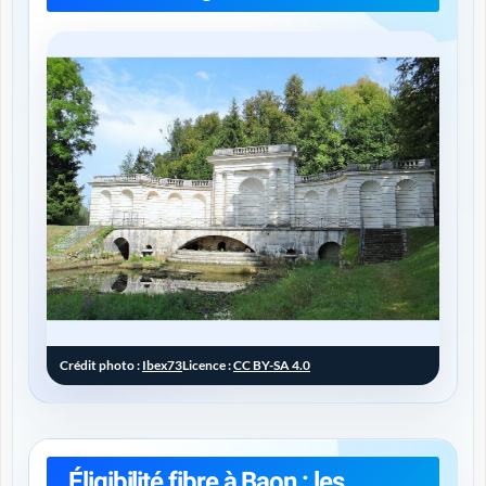
Crédit photo :
Ibex73
Licence :
CC BY-SA 4.0
Éligibilité fibre à Baon : les