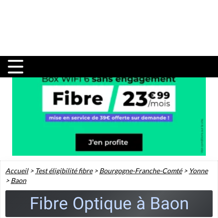
Accueil
>
Test éligibilité fibre
>
Bourgogne-Franche-Comté
>
Yonne
>
Baon
Fibre Optique à Baon