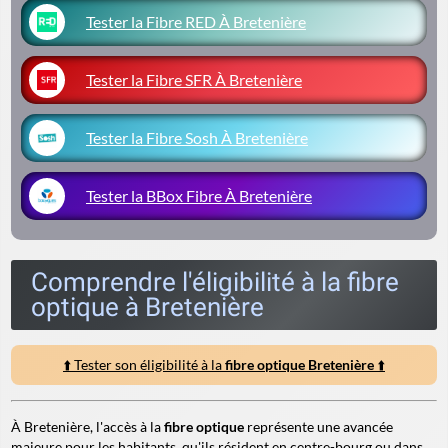
Tester la Fibre RED À Bretenière
Tester la Fibre SFR À Bretenière
Tester la Fibre Sosh À Bretenière
Tester la BBox Fibre À Bretenière
Comprendre l'éligibilité à la fibre
optique à Bretenière
⬆️ Tester son éligibilité à la
fibre optique Bretenière
⬆️
À Bretenière, l'accès à la
fibre optique
représente une avancée
majeure pour les habitants, qu'ils résident en centre-bourg ou dans