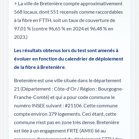
⚡ La ville de Bretenière compte approximativement
568 locaux, dont 551 recensés comme raccordables
à la fibre en FTTH, soit un taux de couverture de
97,01 %
(contre 96,65 % en 2024 et 96,48 % en
2023.)
Les résultats obtenus lors du test sont amenés à
évoluer en fonction du calendrier de déploiement
de la fibre à Bretenière
.
Bretenière est une ville située dans le département
21 (
Département : Côte-d'Or / Région : Bourgogne-
Franche-Comté
) et qui a pour code commune le
numéro INSEE suivant : #21106. Cette commune
compte environ 379 logements. Ceci étant, cette
commune n'est pas en zone très dense. Bretenière
est liée à un engagement FRTE (AMII) lié au
processus d'engagement du déploiement FTTH des