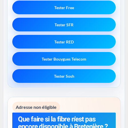
Tester Free
Tester SFR
Tester RED
Tester Bouygues Telecom
Tester Sosh
Adresse non éligible
Que faire si la fibre n'est pas
encore disponible à Bretenière ?