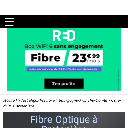
Accueil
>
Test éligibilité fibre
>
Bourgogne-Franche-Comté
>
Côte-
d'Or
>
Bretenière
Fibre Optique à