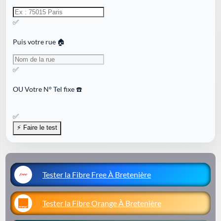
✅
Puis votre rue 🏠
✅
OU
Votre N° Tel fixe ☎️
✅
Tester la Fibre Free À Bretenière
Tester la Fibre Orange À Bretenière