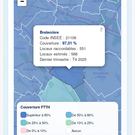
−
Chargement de la carte de couverture fibre...
×
Bretenière
Code INSEE : 21106
Couverture :
97,01 %
Locaux raccordables : 551
Locaux estimés : 568
Dernier trimestre : T4 2025
Couverture FTTH
Supérieur à 80%
De 50% à 80%
De 25% à 50%
De 10% à 25%
De 0% à 10%
Aucun