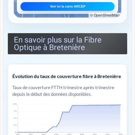
Voir ici la carte ARCEP
© OpenStreetMap
En savoir plus sur la Fibre
Optique à Bretenière
Évolution du taux de couverture fibre à Bretenière
Taux de couverture FTTH trimestre après trimestre
depuis le début des données disponibles.
100%
75%
50%
25%
0%
T4 2017
T4 2018
T4 2019
T4 2020
T4 2021
T4 2022
T4 2023
T4 2024
T4 2025