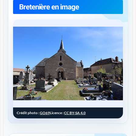
Bretenière en image
Crédit photo :
GO69
Licence :
CC BY-SA 4.0