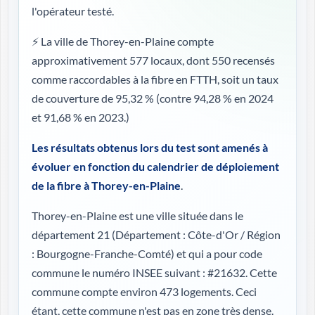
l'opérateur testé.
⚡ La ville de Thorey-en-Plaine compte
approximativement 577 locaux, dont 550 recensés
comme raccordables à la fibre en FTTH, soit un taux
de couverture de 95,32 %
(contre 94,28 % en 2024
et 91,68 % en 2023.)
Les résultats obtenus lors du test sont amenés à
évoluer en fonction du calendrier de déploiement
de la fibre à Thorey-en-Plaine
.
Thorey-en-Plaine est une ville située dans le
département 21 (
Département : Côte-d'Or / Région
: Bourgogne-Franche-Comté
) et qui a pour code
commune le numéro INSEE suivant : #21632. Cette
commune compte environ 473 logements. Ceci
étant, cette commune n'est pas en zone très dense.