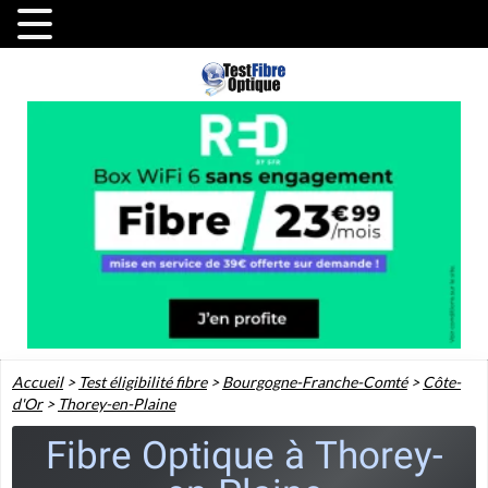
Accueil
>
Test éligibilité fibre
>
Bourgogne-Franche-Comté
>
Côte-
d'Or
>
Thorey-en-Plaine
Fibre Optique à Thorey-