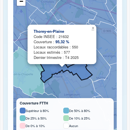
−
Chargement de la carte de couverture fibre...
×
Thorey-en-Plaine
Code INSEE : 21632
Couverture :
95,32 %
Locaux raccordables : 550
Locaux estimés : 577
Dernier trimestre : T4 2025
Couverture FTTH
Supérieur à 80%
De 50% à 80%
De 25% à 50%
De 10% à 25%
De 0% à 10%
Aucun