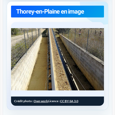
Thorey-en-Plaine en image
Crédit photo :
Own work
Licence :
CC BY-SA 3.0