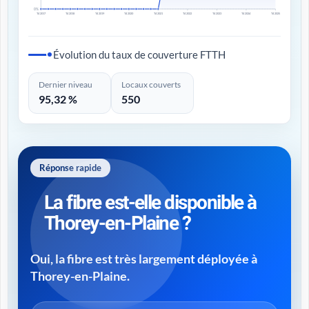
0%
T4 2017
T4 2018
T4 2019
T4 2020
T4 2021
T4 2022
T4 2023
T4 2024
T4 2025
Évolution du taux de couverture FTTH
Dernier niveau
Locaux couverts
95,32 %
550
Réponse rapide
La fibre est-elle disponible à
Thorey-en-Plaine ?
Oui, la fibre est très largement déployée à
Thorey-en-Plaine.