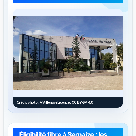
Crédit photo :
VVillenave
Licence :
CC BY-SA 4.0
Éligibilité fibre à Serpaize : les