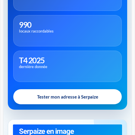
990
locaux raccordables
T4 2025
dernière donnée
Tester mon adresse à Serpaize
Serpaize en image