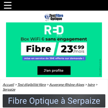
Accueil
>
Test éligibilité fibre
>
Auvergne-Rhône-Alpes
>
Isère
>
Serpaize
Fibre Optique à Serpaize