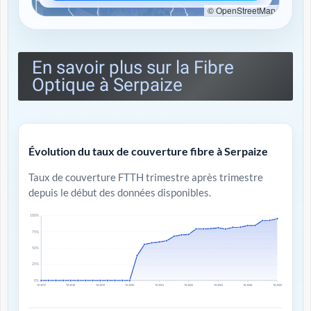
© OpenStreetMap
En savoir plus sur la Fibre
Optique à Serpaize
Évolution du taux de couverture fibre à Serpaize
Taux de couverture FTTH trimestre après trimestre
depuis le début des données disponibles.
100%
75%
50%
25%
0%
T4 2017
T4 2018
T4 2019
T4 2020
T4 2021
T4 2022
T4 2023
T4 2024
T4 2025