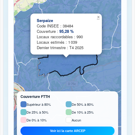
Chargement de la carte de couverture fibre...
×
Serpaize
Code INSEE : 38484
Couverture :
95,28 %
Locaux raccordables : 990
Locaux estimés : 1 039
Dernier trimestre : T4 2025
Couverture FTTH
Supérieur à 80%
De 50% à 80%
De 25% à 50%
De 10% à 25%
De 0% à 10%
Aucun
Voir ici la carte ARCEP