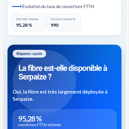
Évolution du taux de couverture FTTH
Dernier niveau
Locaux couverts
95,28 %
990
Réponse rapide
La fibre est-elle disponible à
Serpaize ?
Oui, la fibre est très largement déployée à
Serpaize.
95,28 %
couverture FTTH estimée