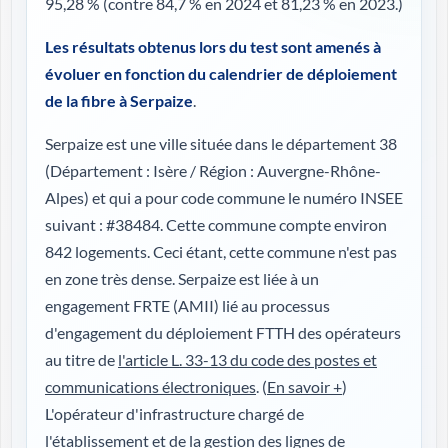
95,28 %
(contre 84,7 % en 2024 et 81,23 % en 2023.)
Les résultats obtenus lors du test sont amenés à
évoluer en fonction du calendrier de déploiement
de la fibre à Serpaize
.
Serpaize est une ville située dans le département 38
(
Département : Isère / Région : Auvergne-Rhône-
Alpes
) et qui a pour code commune le numéro INSEE
suivant : #38484. Cette commune compte environ
842 logements. Ceci étant, cette commune n'est pas
en zone très dense. Serpaize est liée à un
engagement FRTE (AMII) lié au processus
d'engagement du déploiement FTTH des opérateurs
au titre de
l'article L. 33-13 du code des postes et
communications électroniques
. (
En savoir +
)
L'opérateur d'infrastructure chargé de
l'établissement et de la gestion des lignes de